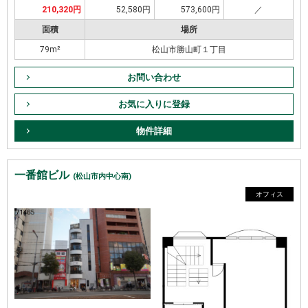
210,320円
52,580円
573,600円
／
面積
場所
79m²
松山市勝山町１丁目
お問い合わせ
お気に入りに登録
物件詳細
一番館ビル
(松山市内中心南)
オフィス