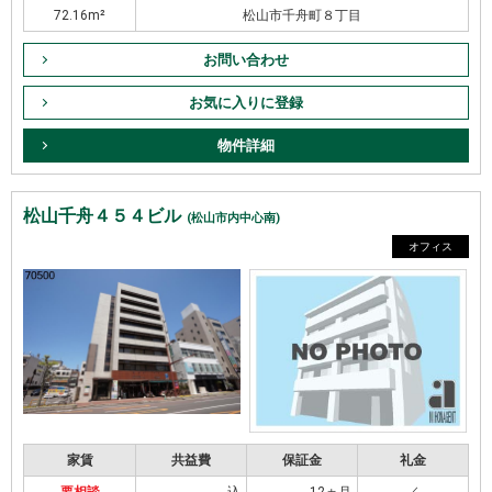
72.16m²
松山市千舟町８丁目
お問い合わせ
お気に入りに登録
物件詳細
松山千舟４５４ビル
(松山市内中心南)
オフィス
家賃
共益費
保証金
礼金
要相談
込
12ヵ月
／