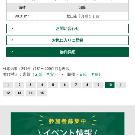
面積
場所
80.31m²
松山市千舟町５丁目
お問い合わせ
お気に入りに登録
物件詳細
検索結果：299件（181〜200件目を表示）
並び替え：家賃（
▲高
▼安
） / 面積（
▲広
▼狭
）
1
2
3
4
5
6
7
8
9
10
11
12
13
14
15