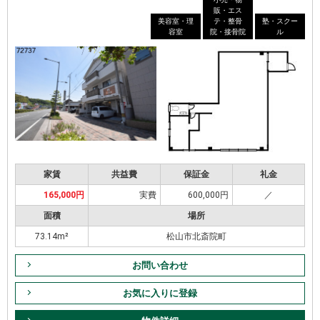
販・エス
美容室・理
テ・整骨
塾・スクー
容室
院・接骨院
ル
家賃
共益費
保証金
礼金
165,000円
実費
600,000円
／
面積
場所
73.14m²
松山市北斎院町
お問い合わせ
お気に入りに登録