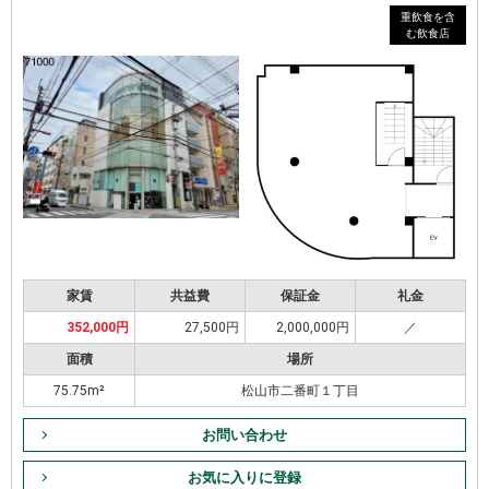
重飲食を含
む飲食店
家賃
共益費
保証金
礼金
352,000円
27,500円
2,000,000円
／
面積
場所
75.75m²
松山市二番町１丁目
お問い合わせ
お気に入りに登録