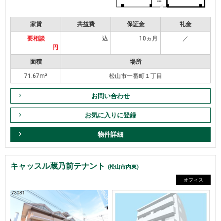
家賃
共益費
保証金
礼金
要相談
込
10ヵ月
／
円
面積
場所
71.67m²
松山市一番町１丁目
お問い合わせ
お気に入りに登録
物件詳細
キャッスル蔵乃前テナント
(松山市内東)
オフィス