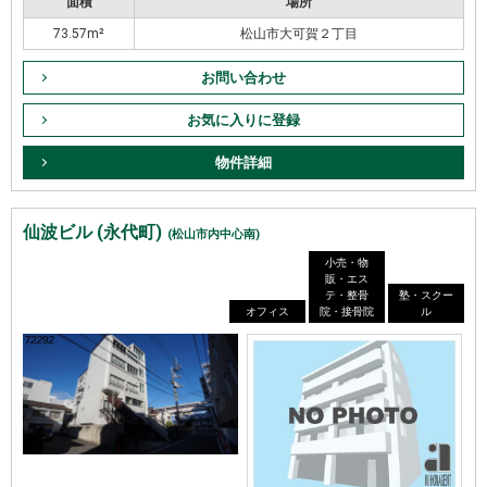
面積
場所
73.57m²
松山市大可賀２丁目
お問い合わせ
お気に入りに登録
物件詳細
仙波ビル (永代町)
(松山市内中心南)
小売・物
販・エス
テ・整骨
塾・スクー
オフィス
院・接骨院
ル