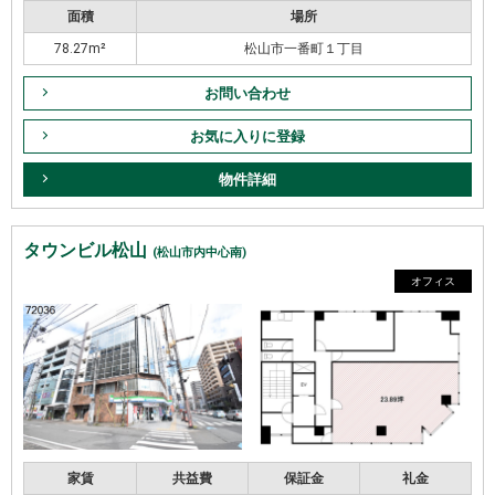
面積
場所
78.27m²
松山市一番町１丁目
お問い合わせ
お気に入りに登録
物件詳細
タウンビル松山
(松山市内中心南)
オフィス
家賃
共益費
保証金
礼金