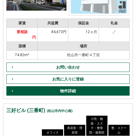
家賃
共益費
保証金
礼金
要相談
84,673円
12ヵ月
／
円
面積
場所
74.82m²
松山市一番町４丁目
お問い合わせ
お気に入りに登録
物件詳細
三好ビル (三番町)
(松山市内中心南)
小売・物
販・エス
美容室・理
テ・整骨
塾・スクー
オフィス
容室
院・接骨院
ル