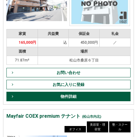
家賃
共益費
保証金
礼金
165,000円
込
450,000円
／
面積
場所
71.87m²
松山市桑原６丁目
お問い合わせ
お気に入りに登録
物件詳細
Mayfair COEX premium テナント
(松山市内北)
美容室・理
塾・スクー
オフィス
容室
ル