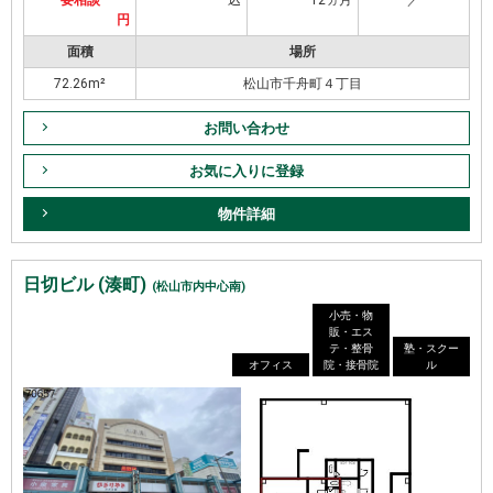
円
面積
場所
72.26m²
松山市千舟町４丁目
お問い合わせ
お気に入りに登録
物件詳細
日切ビル (湊町)
(松山市内中心南)
小売・物
販・エス
テ・整骨
塾・スクー
オフィス
院・接骨院
ル