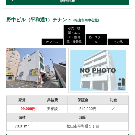
物件詳細
野中ビル（平和通1）テナント
(松山市内中心北)
小売・物
販・エス
テ・整骨
塾・スクー
オフィス
院・接骨院
ル
その他
家賃
共益費
保証金
礼金
99,000円
要相談
240,000円
／
面積
場所
73.31m²
松山市平和通１丁目