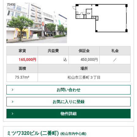
家賃
共益費
保証金
礼金
165,000円
込
450,000円
／
面積
場所
75.37m²
松山市三番町３丁目
お問い合わせ
お気に入りに登録
物件詳細
ミツワ320ビル (二番町)
(松山市内中心南)