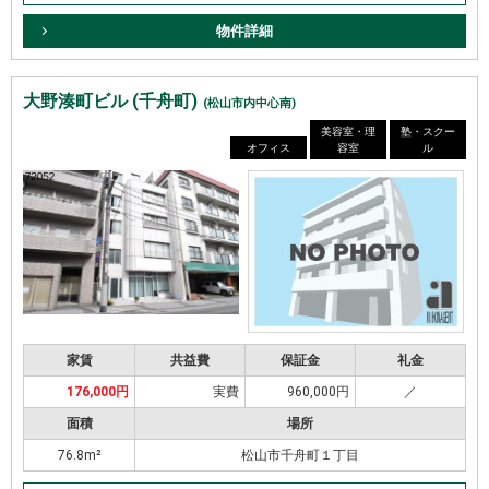
物件詳細
大野湊町ビル (千舟町)
(松山市内中心南)
美容室・理
塾・スクー
オフィス
容室
ル
家賃
共益費
保証金
礼金
176,000円
実費
960,000円
／
面積
場所
76.8m²
松山市千舟町１丁目