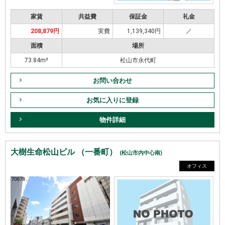
家賃
共益費
保証金
礼金
208,879円
実費
1,139,340円
／
面積
場所
73.84m²
松山市永代町
お問い合わせ
お気に入りに登録
物件詳細
大樹生命松山ビル （一番町）
(松山市内中心南)
オフィス