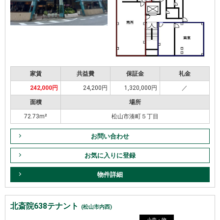
家賃
共益費
保証金
礼金
242,000円
24,200円
1,320,000円
／
面積
場所
72.73m²
松山市湊町５丁目
お問い合わせ
お気に入りに登録
物件詳細
北斎院638テナント
(松山市内西)
小売・物