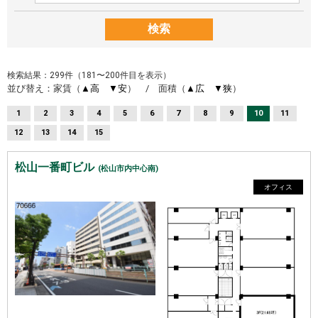
検索
検索結果：299件（181〜200件目を表示）
並び替え：家賃（
▲高
▼安
） / 面積（
▲広
▼狭
）
1
2
3
4
5
6
7
8
9
10
11
12
13
14
15
松山一番町ビル
(松山市内中心南)
オフィス