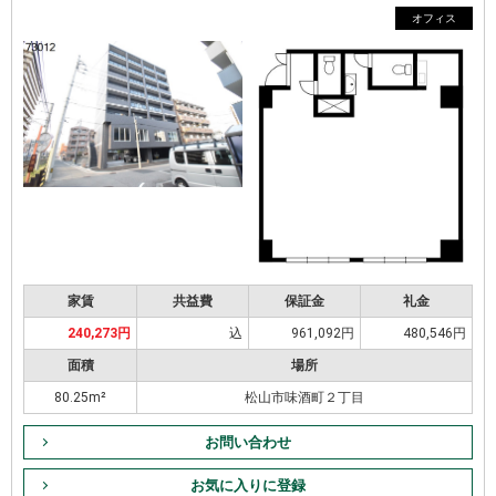
オフィス
家賃
共益費
保証金
礼金
240,273円
込
961,092円
480,546円
面積
場所
80.25m²
松山市味酒町２丁目
お問い合わせ
お気に入りに登録