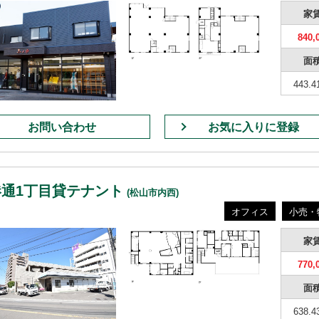
家
840,
面
443.4
お問い合わせ
お気に入りに登録
港通1丁目貸テナント
(松山市内西)
オフィス
小売・
家
770,
面
638.4