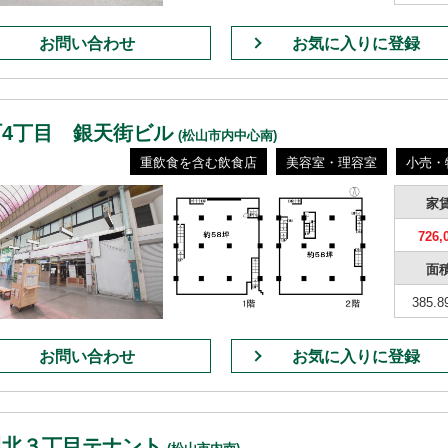
お問い合わせ
お気に入りに登録
町4丁目 銀天街ビル
(松山市内中心南)
重飲食を含む飲食店
美容室・理容室
小売・
家
726,
面
385.8
お問い合わせ
お気に入りに登録
川北３丁目テナント