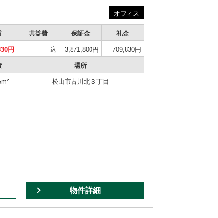
オフィス
賃
共益費
保証金
礼金
830円
込
3,871,800円
709,830円
積
場所
5m²
松山市古川北３丁目
物件詳細