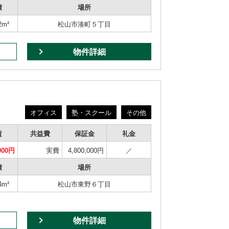
積
場所
2m²
松山市湊町５丁目
物件詳細
オフィス
塾・スクール
その他
賃
共益費
保証金
礼金
000円
実費
4,800,000円
／
積
場所
4m²
松山市東野６丁目
物件詳細