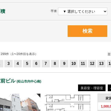
面積
平米
検索
299件（1〜20件目を表示）
並
2
3
4
5
6
7
8
9
10
11
12
13
1
駅前ビル
(松山市内中心南)
美容室・理容室
家
1,000