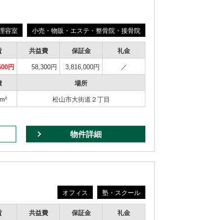
理容室
小売・物販・エステ・整骨院・接骨院
賃
共益費
保証金
礼金
600円
58,300円
3,816,000円
／
積
場所
4m²
松山市大街道２丁目
物件詳細
オフィス
塾・スクール
賃
共益費
保証金
礼金