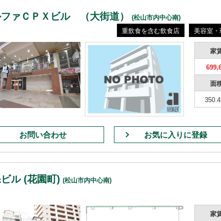
ルファＣＰＸビル （大街道）
(松山市内中心南)
重飲食を含む飲食店
美容室・
家
699,
面
350.
お問い合わせ
お気に入りに登録
ビル (花園町)
(松山市内中心南)
家