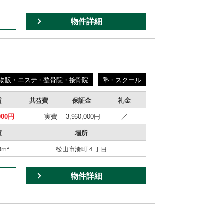
物件詳細
物販・エステ・整骨院・接骨院
塾・スクール
賃
共益費
保証金
礼金
000円
実費
3,960,000円
／
積
場所
9m²
松山市湊町４丁目
物件詳細