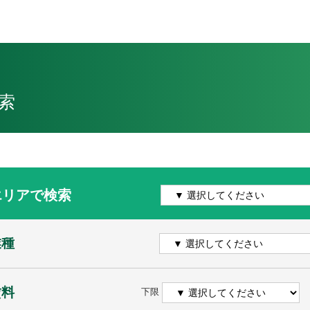
索
エリアで検索
業種
賃料
下限