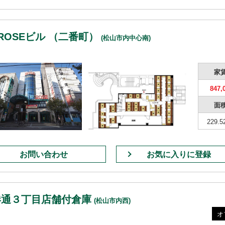
ROSEビル （二番町）
(松山市内中心南)
家
847,
面
229.5
お問い合わせ
お気に入りに登録
港通３丁目店舗付倉庫
(松山市内西)
オ