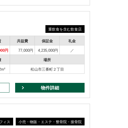
重飲食を含む飲食店
賃
共益費
保証金
礼金
000円
77,000円
4,235,000円
／
積
場所
2m²
松山市三番町２丁目
物件詳細
フィス
小売・物販・エステ・整骨院・接骨院