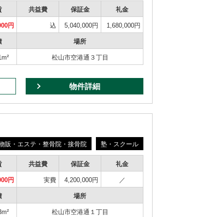
賃
共益費
保証金
礼金
000円
込
5,040,000円
1,680,000円
積
場所
1m²
松山市空港通３丁目
物件詳細
物販・エステ・整骨院・接骨院
塾・スクール
賃
共益費
保証金
礼金
000円
実費
4,200,000円
／
積
場所
3m²
松山市空港通１丁目