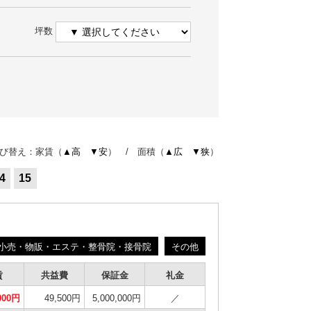
坪数
び替え：家賃（
▲高
▼安
） / 面積（
▲広
▼狭
）
4
15
小売・物販・エステ・整骨院・接骨院
その他
賃
共益費
保証金
礼金
,000円
49,500円
5,000,000円
／