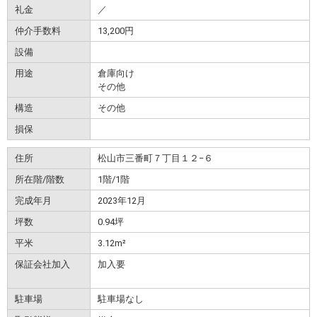
礼金
／
仲介手数料
13,200円
設備
用途
倉庫向け
その他
構造
その他
損保
住所
松山市三番町７丁目１２−６
所在階/階数
1階/1階
完成年月
2023年12月
坪数
0.94坪
平米
3.12m²
保証会社加入
加入要
駐車場
駐車場なし