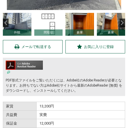
外観
間取り
倉庫
倉庫
メールで転送する
お気に入りに登録
PDF形式ファイルをご覧いただくには、Adobe社のAdobe Readerが必要とな
ります。お持ちでない方はAdobe社サイトから最新のAdobeReader (無償) を
ダウンロードし、インストールしてください。
家賃
13,200円
共益費
実費
保証金
12,000円