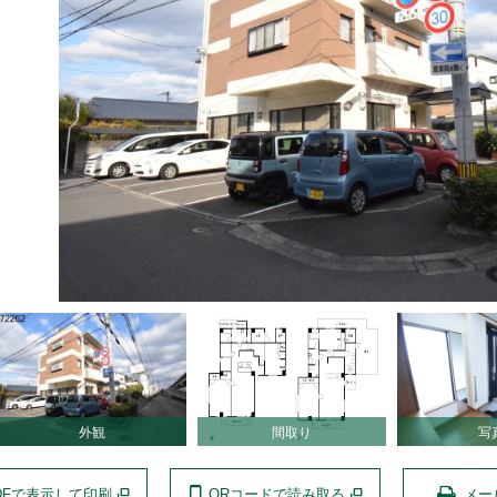
外観
間取り
写
DFで表示して印刷
QRコードで読み取る
メー