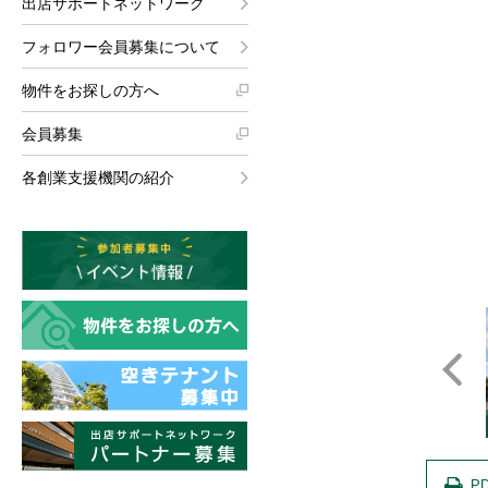
出店サポートネットワーク
フォロワー会員募集について
物件をお探しの方へ
会員募集
各創業支援機関の紹介
真
写真
写真
P