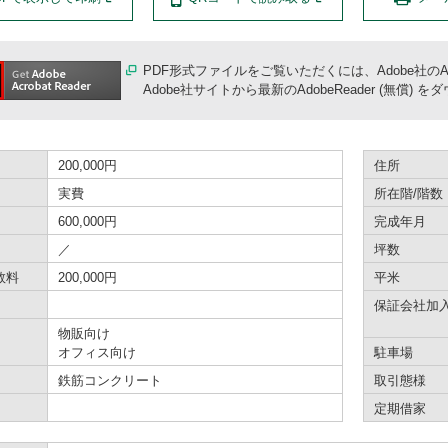
PDF形式ファイルをご覧いただくには、Adobe社のA
Adobe社サイトから最新のAdobeReader (無
200,000円
住所
実費
所在階/階数
600,000円
完成年月
／
坪数
数料
200,000円
平米
保証会社加
物販向け
オフィス向け
駐車場
鉄筋コンクリート
取引態様
定期借家