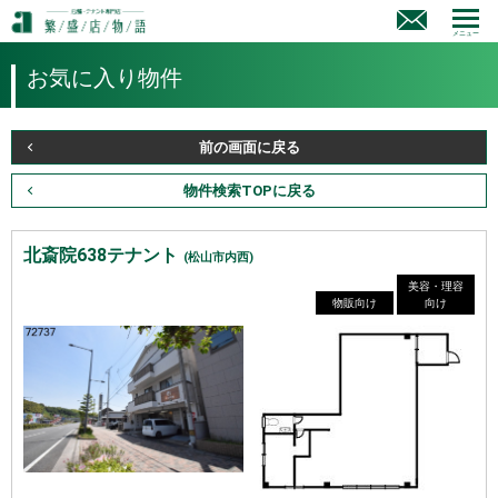
メニュー
お気に入り物件
前の画面に戻る
物件検索TOPに戻る
北斎院638テナント
(松山市内西)
美容・理容
物販向け
向け