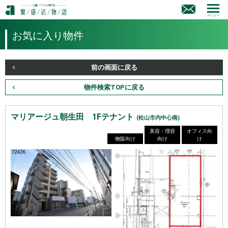
メニュー
お気に入り物件
前の画面に戻る
物件検索TOPに戻る
マリアージュ朝生田 1Fテナント
(松山市内中心南)
美容・理容
オフィス向
物販向け
向け
け