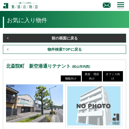
メニュー
お気に入り物件
前の画面に戻る
物件検索TOPに戻る
北斎院町 新空港通りテナント
(松山市内西)
美容・理容
オフィス向
物販向け
向け
け