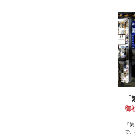
「
御
「繁
で、