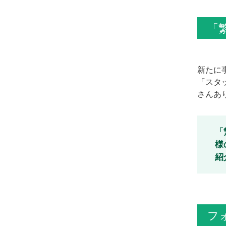
「
新たに
「スタ
さんあ
「
様
紹
フ