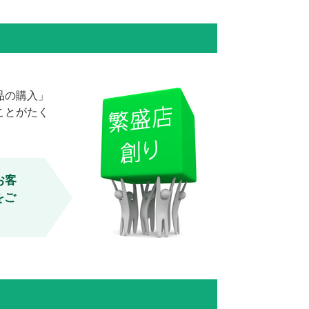
品の購入」
ことがたく
お客
をご