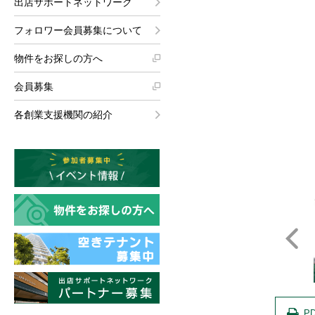
出店サポートネットワーク
フォロワー会員募集について
物件をお探しの方へ
会員募集
各創業支援機関の紹介
真
写真
写真
P