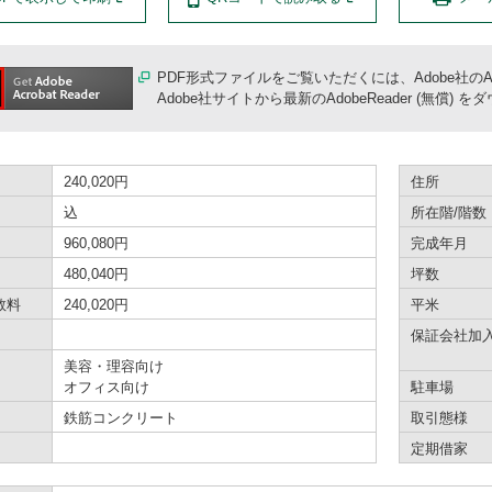
PDF形式ファイルをご覧いただくには、Adobe社のA
Adobe社サイトから最新のAdobeReader (無
240,020円
住所
込
所在階/階数
960,080円
完成年月
480,040円
坪数
数料
240,020円
平米
保証会社加
美容・理容向け
オフィス向け
駐車場
鉄筋コンクリート
取引態様
定期借家