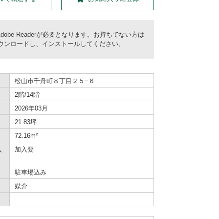
dobe Readerが必要となります。お持ちでない方は
償) をダウンロードし、インストールしてください。
松山市千舟町８丁目２５−６
2階/14階
2026年03月
21.83坪
72.16m²
入
加入要
駐車場込み
媒介