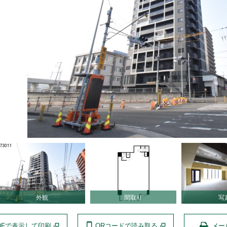
外観
間取り
写
DFで表示して印刷
QRコードで読み取る
メー