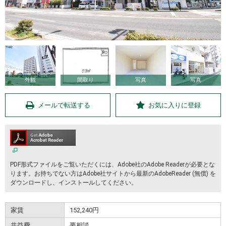
外観
間取り
写真
写真
メールで転送する
お気に入りに登録
PDF形式ファイルをご覧いただくには、Adobe社のAdobe Readerが必要とな
ります。お持ちでない方はAdobe社サイトから最新のAdobeReader (無償) を
ダウンロードし、インストールしてください。
家賃
152,240円
共益費
要相談