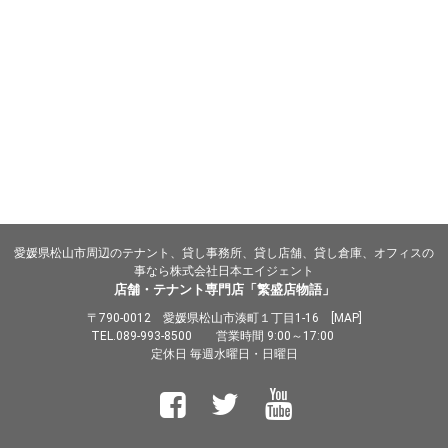
愛媛県松山市周辺のテナント、貸し事務所、貸し店舗、貸し倉庫、オフィスの
事なら株式会社日本エイジェント
店舗・テナント専門店「繁盛店物語」
〒790-0012 愛媛県松山市湊町１丁目1-16 [
MAP
]
TEL.
089-993-8500
営業時間 9:00～17:00
定休日 毎週水曜日・日曜日