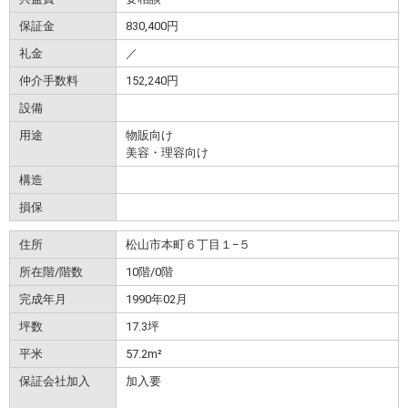
保証金
830,400円
礼金
／
仲介手数料
152,240円
設備
用途
物販向け
美容・理容向け
構造
損保
住所
松山市本町６丁目１−５
所在階/階数
10階/0階
完成年月
1990年02月
坪数
17.3坪
平米
57.2m²
保証会社加入
加入要