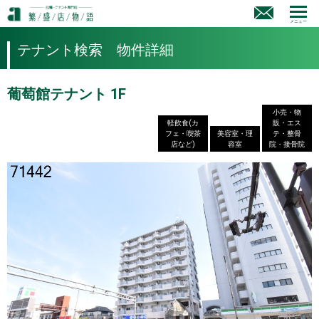
メニュー
テナント検索 物件詳細
葡萄館テナント 1F
小売・物
軽飲食(カ
販・エス
フェ・喫茶
美容室・理
テ・整骨
店など)
容室
院・接骨院