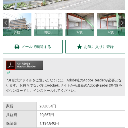
外観
間取り
写真
写真
メールで転送する
お気に入りに登録
PDF形式ファイルをご覧いただくには、Adobe社のAdobe Readerが必要とな
ります。お持ちでない方はAdobe社サイトから最新のAdobeReader (無償) を
ダウンロードし、インストールしてください。
家賃
208,054円
共益費
20,867円
保証金
1,134,840円