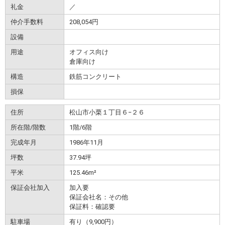
礼金
／
仲介手数料
208,054円
設備
用途
オフィス向け
倉庫向け
構造
鉄筋コンクリート
損保
住所
松山市小栗１丁目６−２６
所在階/階数
1階/6階
完成年月
1986年11月
坪数
37.94坪
平米
125.46m²
保証会社加入
加入要
保証会社名：その他
保証料：確認要
駐車場
有り（9,900円）