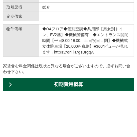
取引態様
媒介
定期借家
物件備考
◆OAフロア◆個別空調◆共用部【男女別トイ
レ、EV2基】◆機械警備有 ◆エントランス開閉
時間【平日8:00-18:00、土日祝日：閉】◆機械式
立体駐車場【20,000円税別】■360°ビューが見れ
ます→https://onl.la/gsBrgqA
家賃含む料金関係は現状と異なる場合がございますので、必ずお問い合
わせ下さい。
初期費用概算