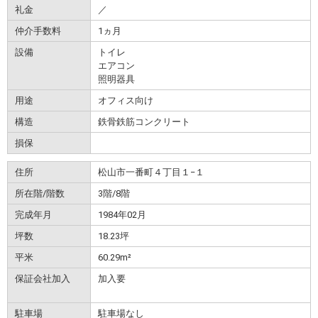
礼金
／
仲介手数料
1ヵ月
設備
トイレ
エアコン
照明器具
用途
オフィス向け
構造
鉄骨鉄筋コンクリート
損保
住所
松山市一番町４丁目１−１
所在階/階数
3階/8階
完成年月
1984年02月
坪数
18.23坪
平米
60.29m²
保証会社加入
加入要
駐車場
駐車場なし