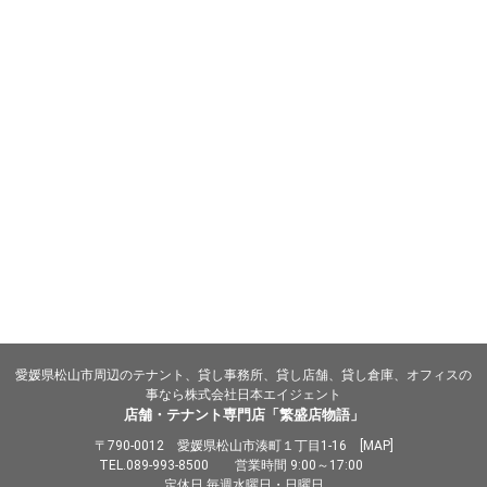
愛媛県松山市周辺のテナント、貸し事務所、貸し店舗、貸し倉庫、オフィスの
事なら株式会社日本エイジェント
店舗・テナント専門店「繁盛店物語」
〒790-0012 愛媛県松山市湊町１丁目1-16 [
MAP
]
TEL.
089-993-8500
営業時間 9:00～17:00
定休日 毎週水曜日・日曜日