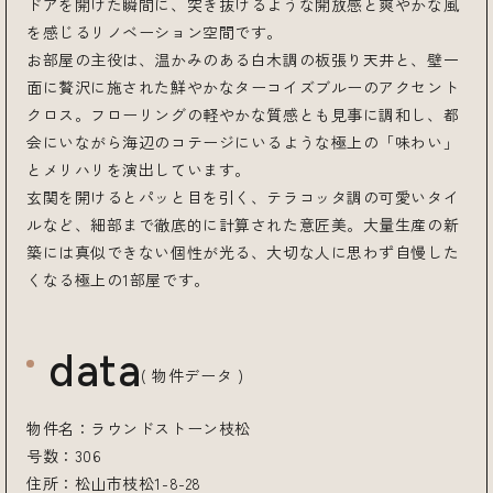
ドアを開けた瞬間に、突き抜けるような開放感と爽やかな風
を感じるリノベーション空間です。
お部屋の主役は、温かみのある白木調の板張り天井と、壁一
面に贅沢に施された鮮やかなターコイズブルーのアクセント
クロス。フローリングの軽やかな質感とも見事に調和し、都
会にいながら海辺のコテージにいるような極上の「味わい」
とメリハリを演出しています。
玄関を開けるとパッと目を引く、テラコッタ調の可愛いタイ
ルなど、細部まで徹底的に計算された意匠美。大量生産の新
築には真似できない個性が光る、大切な人に思わず自慢した
くなる極上の1部屋です。
data
( 物件データ )
物件名：ラウンドストーン枝松
号数：306
住所：松山市枝松1-8-28