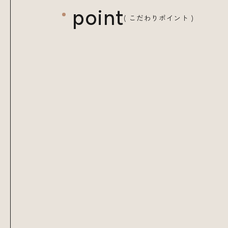
point
( こだわりポイント )