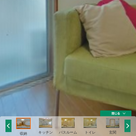
玄関
キッチン
バスルーム
トイレ
玄関
収納
収