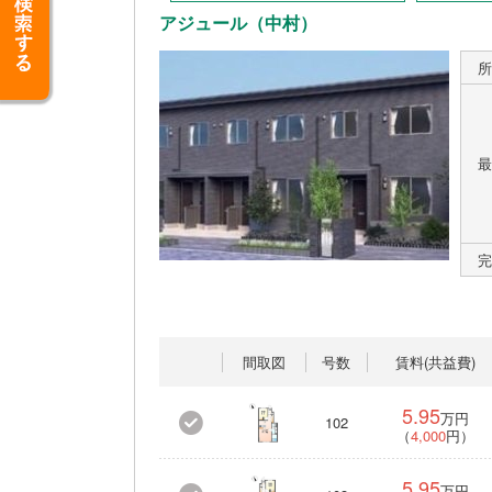
アジュール（中村）
所
最
完
間取図
号数
賃料(共益費)
5.95
万円
102
（
4,000
円）
5.95
万円