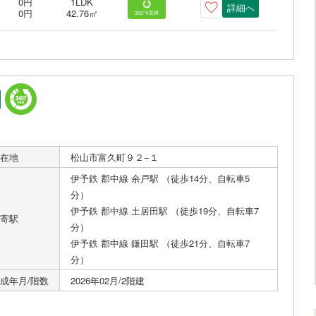
0円
1LDK
詳細へ
0円
42.76㎡
360°VIEW
在地
松山市富久町９２−１
伊予鉄 郡中線 余戸駅 （徒歩14分、自転車5
分）
伊予鉄 郡中線 土居田駅 （徒歩19分、自転車7
寄駅
分）
伊予鉄 郡中線 鎌田駅 （徒歩21分、自転車7
分）
成年月/階数
2026年02月/2階建