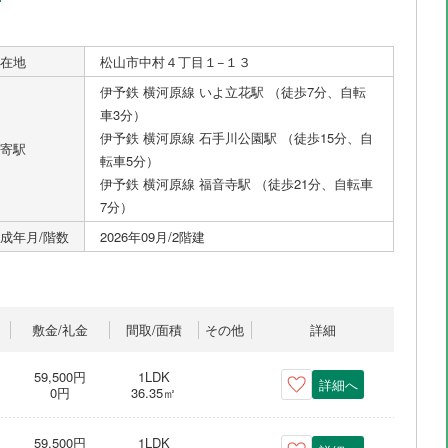
在地
松山市中村４丁目１−１３
伊予鉄 横河原線 いよ立花駅 （徒歩7分、自転
車3分）
伊予鉄 横河原線 石手川公園駅 （徒歩15分、自
寄駅
転車5分）
伊予鉄 横河原線 福音寺駅 （徒歩21分、自転車
7分）
成年月/階数
2026年09月/2階建
敷金/礼金
間取/面積
その他
詳細
59,500円
1LDK
詳細へ
0円
36.35㎡
59,500円
1LDK