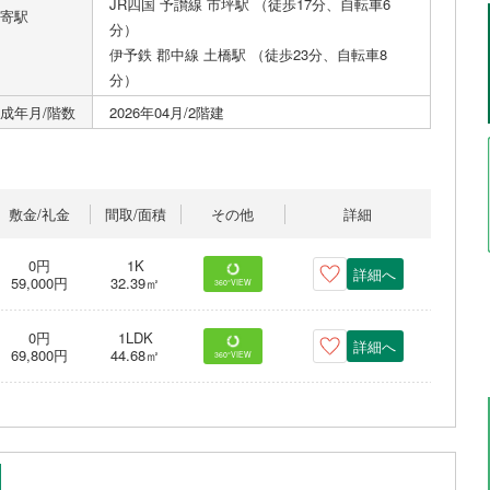
JR四国 予讃線 市坪駅 （徒歩17分、自転車6
寄駅
分）
伊予鉄 郡中線 土橋駅 （徒歩23分、自転車8
分）
成年月/階数
2026年04月/2階建
敷金/礼金
間取/面積
その他
詳細
0円
1K
詳細へ
59,000円
32.39㎡
360°VIEW
0円
1LDK
詳細へ
69,800円
44.68㎡
360°VIEW