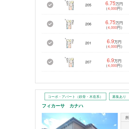
6.75
万円
205
（
4,000
円）
6.75
万円
206
（
4,000
円）
6.9
万円
201
（
4,000
円）
6.9
万円
207
（
4,000
円）
コーポ・アパート（鉄骨・木造系）
募集あり
フィカーサ カナハ
所