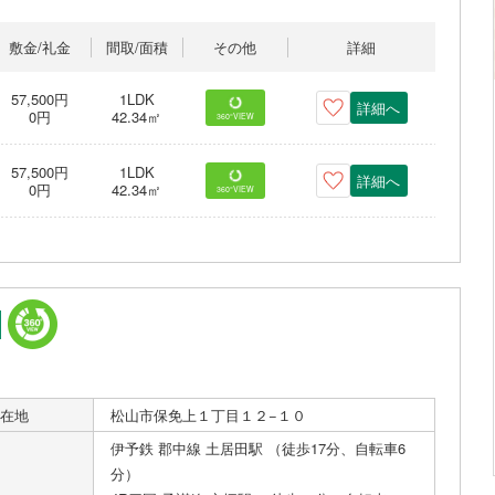
敷金/礼金
間取/面積
その他
詳細
57,500円
1LDK
詳細へ
0円
42.34㎡
360°VIEW
57,500円
1LDK
詳細へ
0円
42.34㎡
360°VIEW
在地
松山市保免上１丁目１２−１０
伊予鉄 郡中線 土居田駅 （徒歩17分、自転車6
分）