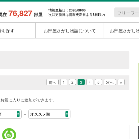
76,827
情報更新日：2026/08/06
現在
部屋
次回更新日は情報更新日より8日以内
場を探す
お部屋さがし物語について
お部屋さがし
前へ
1
2
3
4
5
次へ
»
やお気に入りに追加ができます。
＋