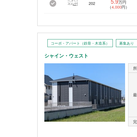
5.9
万円
202
（
4,000
円）
コーポ・アパート（鉄骨・木造系）
募集あり
シャイン・ウェスト
所
最
完