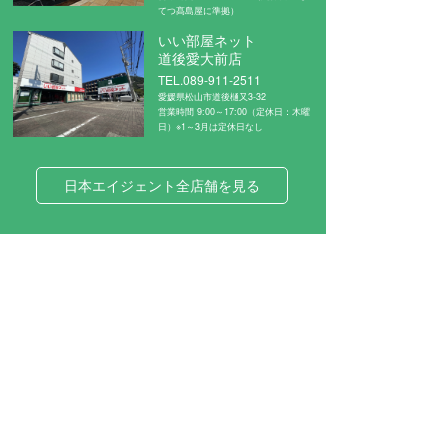
てつ髙島屋に準拠）
いい部屋ネット
道後愛大前店
TEL.089-911-2511
愛媛県松山市道後樋又3-32
営業時間 9:00～17:00（定休日：木曜
日）※1～3月は定休日なし
日本エイジェント全店舗を見る