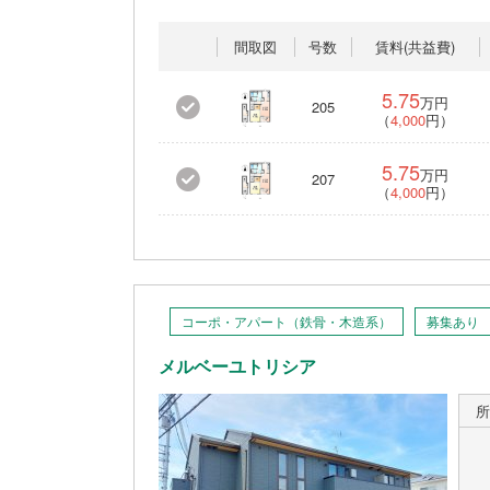
間取図
号数
賃料(共益費)
5.75
万円
205
（
4,000
円）
5.75
万円
207
（
4,000
円）
コーポ・アパート（鉄骨・木造系）
募集あり
メルベーユトリシア
所