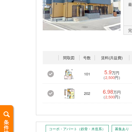
最
完
間取図
号数
賃料(共益費)
5.9
万円
101
（
2,500
円）
6.98
万円
202
（
2,500
円）
コーポ・アパート（鉄骨・木造系）
募集あり