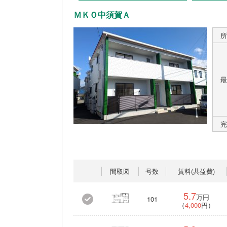
ＭＫＯ中須賀Ａ
所
最
完
間取図
号数
賃料(共益費)
5.7
万円
101
（
4,000
円）