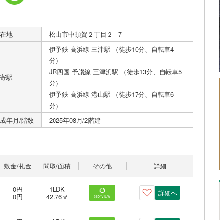
在地
松山市中須賀２丁目２−７
伊予鉄 高浜線 三津駅 （徒歩10分、自転車4
分）
JR四国 予讃線 三津浜駅 （徒歩13分、自転車5
寄駅
分）
伊予鉄 高浜線 港山駅 （徒歩17分、自転車6
分）
成年月/階数
2025年08月/2階建
敷金/礼金
間取/面積
その他
詳細
0円
1LDK
詳細へ
0円
42.76㎡
360°VIEW