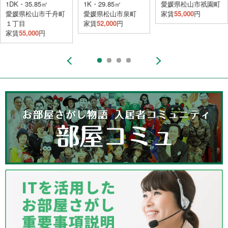
1DK・35.85㎡
1K・29.85㎡
愛媛県松山市祇園町
愛媛県松山市千舟町
愛媛県松山市泉町
家賃
55,000
円
１丁目
家賃
52,000
円
家賃
55,000
円