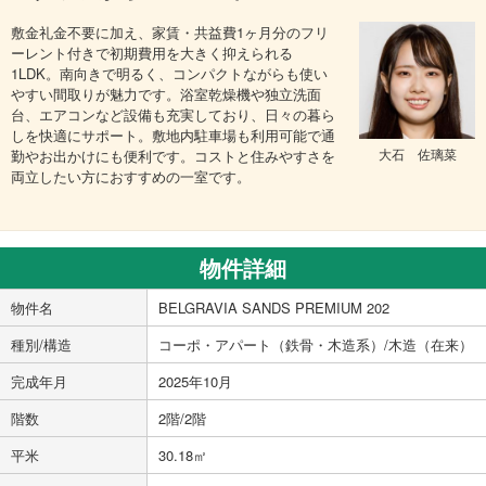
敷金礼金不要に加え、家賃・共益費1ヶ月分のフリ
ーレント付きで初期費用を大きく抑えられる
1LDK。南向きで明るく、コンパクトながらも使い
やすい間取りが魅力です。浴室乾燥機や独立洗面
台、エアコンなど設備も充実しており、日々の暮ら
しを快適にサポート。敷地内駐車場も利用可能で通
大石 佐璃菜
勤やお出かけにも便利です。コストと住みやすさを
両立したい方におすすめの一室です。
物件詳細
物件名
BELGRAVIA SANDS PREMIUM 202
種別/構造
コーポ・アパート（鉄骨・木造系）/木造（在来）
完成年月
2025年10月
階数
2階/2階
平米
30.18㎡