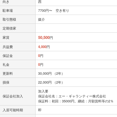
向き
西
駐車場
7700円〜 空き有り
取引態様
媒介
定期借家
50,500
家賃
円
共益費
4,000
円
保証金
0
円
礼金
0
円
更新料
30,000円 （2年）
損保
22,000円 （2年）
加入要
保証会社加入
保証会社名：エー・ギャランティー株式会社
保証料：初回：35000円。継続：月額賃料等の2％
入居可能時期
即