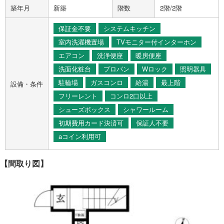
築年月
新築
階数
2階/2階
保証金不要
システムキッチン
室内洗濯機置場
TVモニター付インターホン
エアコン
洗浄便座
暖房便座
洗面化粧台
プロパン
Wロック
照明器具
駐輪場
ガスコンロ
給湯
最上階
設備・条件
フリーレント
コンロ2口以上
シューズボックス
シャワールーム
初期費用カード決済可
保証人不要
aコイン利用可
【間取り図】