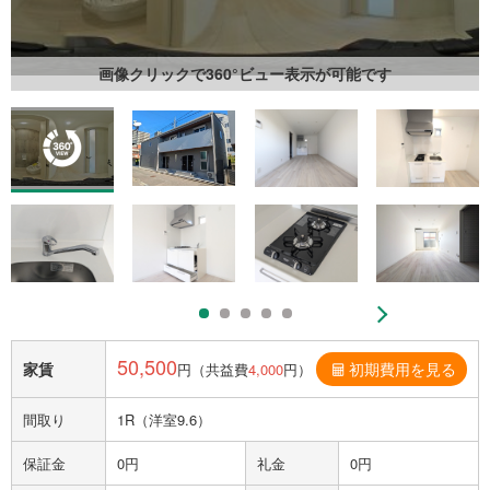
画像クリックで360°ビュー表示が可能です
50,500
家賃
初期費用を見る
円（共益費
4,000
円）
間取り
1R（洋室9.6）
保証金
0円
礼金
0円