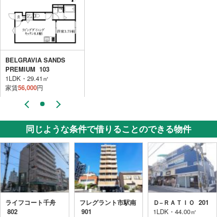
BELGRAVIA SANDS
PREMIUM 103
1LDK・29.41㎡
家賃
56,000
円
同じような条件で借りることのできる物件
ライフコート千舟
フレグラント市駅南
Ｄ−ＲＡＴＩＯ 201
802
901
1LDK・44.00㎡