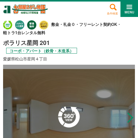
条件検索
敷金・礼金０・フリーレント契約OK・
軽トラ1台レンタル無料
ポラリス星岡 201
コーポ・アパート（鉄骨・木造系）
愛媛県松山市星岡４丁目