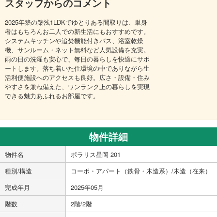
スタッフからのコメント
2025年築の築浅1LDKでゆとりある間取りは、単身
者はもちろんお二人での新生活にもおすすめです。
システムキッチンや追焚機能付きバス、浴室乾燥
機、サンルーム・ネット無料など人気設備を充実。
雨の日の洗濯も安心で、毎日の暮らしを快適にサポ
ートします。落ち着いた住環境の中でありながら生
活利便施設へのアクセスも良好。広さ・設備・住み
やすさを兼ね備えた、ワンランク上の暮らしを実現
できる魅力あふれるお部屋です。
物件詳細
物件名
ポラリス星岡 201
種別/構造
コーポ・アパート（鉄骨・木造系）/木造（在来）
完成年月
2025年05月
階数
2階/2階