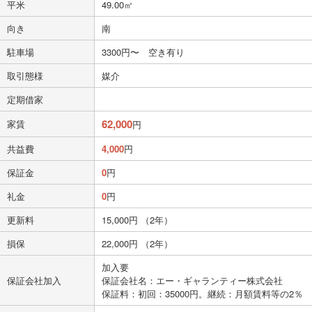
平米
49.00㎡
向き
南
駐車場
3300円〜 空き有り
取引態様
媒介
定期借家
62,000
家賃
円
共益費
4,000
円
保証金
0
円
礼金
0
円
更新料
15,000円 （2年）
損保
22,000円 （2年）
加入要
保証会社加入
保証会社名：エー・ギャランティー株式会社
保証料：初回：35000円。継続：月額賃料等の2％