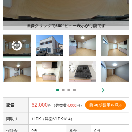
画像クリックで360°ビュー表示が可能です
62,000
家賃
初期費用を見る
円（共益費
4,000
円）
間取り
1LDK（洋室6/LDK12.4）
保証金
0円
礼金
0円