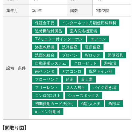
築年月
築1年
階数
2階/2階
保証金不要
インターネット月額使用料無料
追焚機能付風呂
室内洗濯機置場
TVモニター付インターホン
エアコン
浴室乾燥機
洗浄便座
暖房便座
洗面化粧台
プロパン
Wロック
照明器具
自動湯張システム
クローゼット
駐輪場
設備・条件
南ベランダ
ガスコンロ
風呂トイレ別
フローリング
給湯
最上階
フリーレント
２人入居可
バイク置き場
コンロ2口以上
シューズボックス
初期費用カード決済可
保証人不要
角部屋
aコイン利用可
【間取り図】