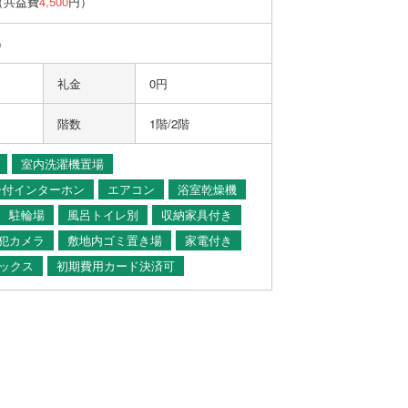
（共益費
4,500
円）
）
礼金
0円
階数
1階/2階
室内洗濯機置場
ー付インターホン
エアコン
浴室乾燥機
駐輪場
風呂トイレ別
収納家具付き
犯カメラ
敷地内ゴミ置き場
家電付き
ックス
初期費用カード決済可