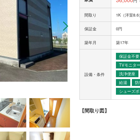
円
間取り
1K（洋室8.6
保証金
0円
築年月
築17年
保証金不要
TVモニタ
洗浄便座
設備・条件
給湯
防
シューズボ
【間取り図】