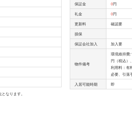
保証金
0
円
礼金
0
円
更新料
確認要
損保
保証会社加入
加入要
環境維持費:
円（税込）、
物件備考
利用料：有料
必要、引落手
入居可能時期
即
先となります。