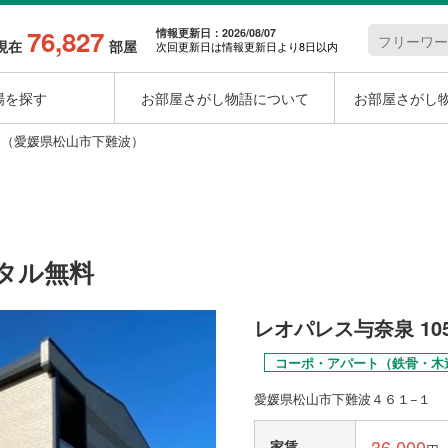
76,827
情報更新日：2026/08/07
現在
部屋
次回更新日は情報更新日より8日以内
場を探す
お部屋さがし物語について
お部屋さがし
5 （愛媛県松山市下難波）
タル無料
レオパレス与奈泉 10
コーポ・アパート（鉄骨・木
愛媛県松山市下難波４６１−１
36,000
家賃