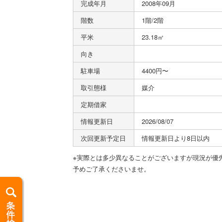
完成年月
2008年09月
階数
1階/2階
平米
23.18㎡
向き
駐車場
4400円〜
取引態様
媒介
定期借家
情報更新日
2026/08/07
次回更新予定日
情報更新日より8日以内
※実際とは多少異なることがございますが現況が優
予めご了承くださいませ。