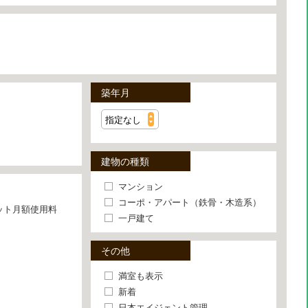
築年月
建物の種類
マンション
コーポ・アパート（鉄骨・木造系）
ット月額使用料
一戸建て
その他
満室も表示
新着
日本エイジェント管理