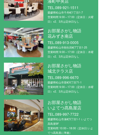
湊町中央店
TEL.089-921-1511
愛媛県松山市千舟町1丁目1-7
営業時間 9:00～17:00（定休日：火曜
日）※2、3月は定休日なし
お部屋さがし物語
花みずき南店
TEL.089-913-0005
愛媛県松山市朝生田町7丁目1-25
営業時間 9:00～17:00（定休日：木曜
日）※2、3月は定休日なし
お部屋さがし物語
城北テラス店
TEL.089-996-6670
愛媛県松山市萱町6丁目71-1
営業時間 9:00～17:00（定休日：水曜
日）※2、3月は定休日なし
お部屋さがし物語
いよてつ髙島屋店
TEL.089-997-7722
愛媛県松山市湊町5丁目1-1 いよてつ
髙島屋9F
営業時間 10:00～18:00（定休日:いよ
てつ髙島屋に準拠）