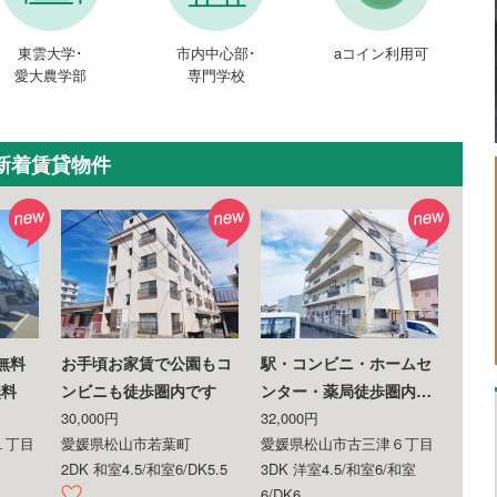
東雲大学･
市内中心部･
aコイン利用可
愛大農学部
専門学校
新着賃貸物件
無料
お手頃お家賃で公園もコ
駅・コンビニ・ホームセ
無料
ンビニも徒歩圏内です
ンター・薬局徒歩圏内…
30,000円
32,000円
１丁目
愛媛県松山市若葉町
愛媛県松山市古三津６丁目
2DK 和室4.5/和室6/DK5.5
3DK 洋室4.5/和室6/和室
6/DK6