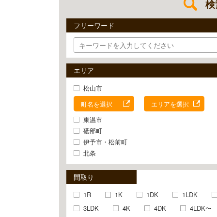
検
フリーワード
エリア
松山市
町名を選択
エリアを選択
東温市
砥部町
伊予市・松前町
北条
間取り
1R
1K
1DK
1LDK
3LDK
4K
4DK
4LDK〜