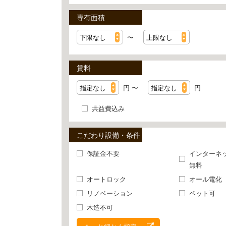
専有面積
〜
賃料
円 〜
円
共益費込み
こだわり設備・条件
保証金不要
インターネ
無料
オートロック
オール電化
リノベーション
ペット可
木造不可