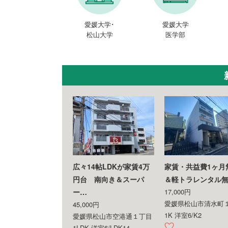
愛媛大学･
愛媛大学
松山大学
医学部
広々14帖LDKが家賃4万
家賃・共益費1ヶ月
円台 南向き＆スーパ
＆軽トラレンタル
ー…
17,000円
愛媛県松山市清水町
45,000円
1K 洋室6/K2
愛媛県松山市空港通１丁目
1LDK 洋室6/LDK14