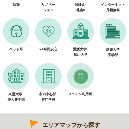
新築
リノベー
保証金･
インターネット
ション
礼金0
月額無料
ペット可
24時間安心
愛媛大学･
愛媛大学
松山大学
医学部
東雲大学･
市内中心部･
aコイン利用可
愛大農学部
専門学校
エリアマップから探す