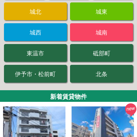
城北
城東
城西
城南
東温市
砥部町
伊予市・松前町
北条
新着賃貸物件