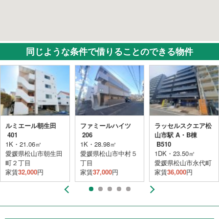
同じような条件で借りることのできる物件
ルミエール朝生田
ファミールハイツ
ラッセルスクエア松
401
206
山市駅 A・B棟
1K・21.06㎡
1K・28.98㎡
B510
愛媛県松山市朝生田
愛媛県松山市中村５
1DK・23.50㎡
町２丁目
丁目
愛媛県松山市永代町
家賃
32,000
円
家賃
37,000
円
家賃
36,000
円