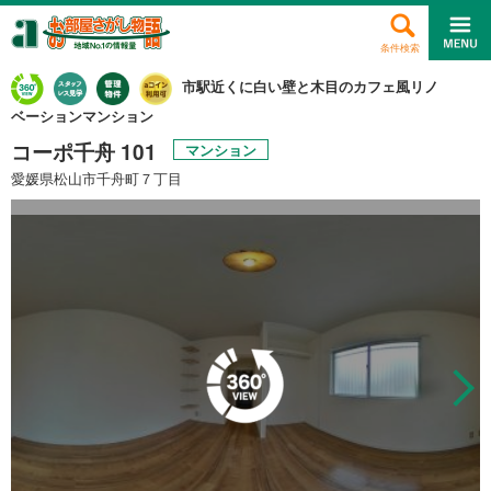
条件検索
市駅近くに白い壁と木目のカフェ風リノ
ベーションマンション
コーポ千舟 101
マンション
愛媛県松山市千舟町７丁目