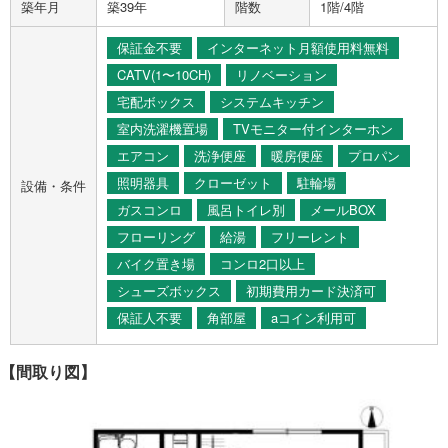
築年月
築39年
階数
1階/4階
保証金不要
インターネット月額使用料無料
CATV(1〜10CH)
リノベーション
宅配ボックス
システムキッチン
室内洗濯機置場
TVモニター付インターホン
エアコン
洗浄便座
暖房便座
プロパン
照明器具
クローゼット
駐輪場
設備・条件
ガスコンロ
風呂トイレ別
メールBOX
フローリング
給湯
フリーレント
バイク置き場
コンロ2口以上
シューズボックス
初期費用カード決済可
保証人不要
角部屋
aコイン利用可
【間取り図】