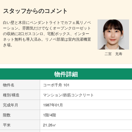
スタッフからのコメント
白い壁と木目にペンダントライトでカフェ風リノベ
ーション。雰囲気だけでなくオープンクローゼット
の収納に2口ガスコンロ、宅配ボックス、インター
ネット無料も導入済み。リノベ部屋は室内洗濯機置
き場。
二宮 充寿
物件詳細
物件名
コーポ千舟 101
種別/構造
マンション/鉄筋コンクリート
完成年月
1987年01月
階数
1階/4階
平米
21.26㎡