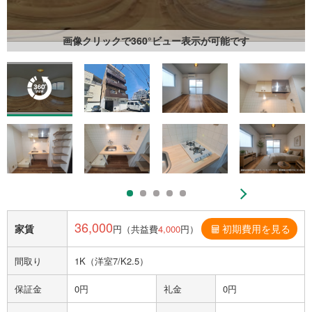
画像クリックで360°ビュー表示が可能です
36,000
家賃
初期費用を見る
円（共益費
4,000
円）
間取り
1K（洋室7/K2.5）
保証金
0円
礼金
0円