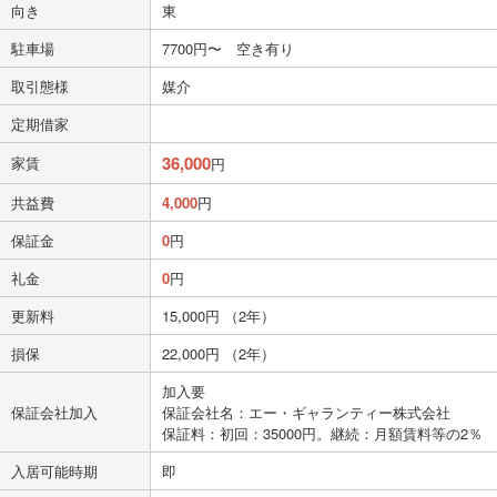
向き
東
駐車場
7700円〜 空き有り
取引態様
媒介
定期借家
36,000
家賃
円
共益費
4,000
円
保証金
0
円
礼金
0
円
更新料
15,000円 （2年）
損保
22,000円 （2年）
加入要
保証会社加入
保証会社名：エー・ギャランティー株式会社
保証料：初回：35000円。継続：月額賃料等の2％
入居可能時期
即