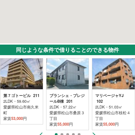
同じような条件で借りることのできる物件
第７ゴトービル 211
ブランシェ・プレジ
マリベージャYJ
2LDK・59.60㎡
ールB棟 201
102
愛媛県松山市南久米
2LDK・57.22㎡
2LDK・51.03㎡
町
愛媛県松山市桑原３
愛媛県松山市枝松４
家賃
53,000
円
丁目
丁目
家賃
55,000
円
家賃
55,000
円