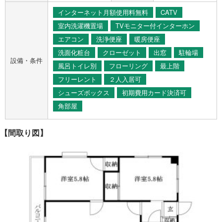
インターネット月額使用料無料
CATV
室内洗濯機置場
TVモニター付インターホン
エアコン
洗浄便座
暖房便座
洗面化粧台
クローゼット
出窓
駐輪場
設備・条件
風呂トイレ別
フローリング
最上階
フリーレント
２人入居可
シューズボックス
初期費用カード決済可
角部屋
【間取り図】