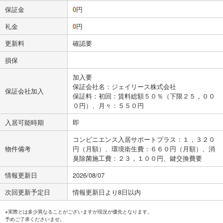
保証金
0
円
礼金
0
円
更新料
確認要
損保
加入要
保証会社名：ジェイリース株式会社
保証会社加入
保証料：初回：賃料総額５０％（下限２５，００
０円）、月々：５５０円
入居可能時期
即
コンビニエンス入居サポートプラス：１，３２０
物件備考
円（月額）、環境衛生費：６６０円（月額）、消
臭除菌施工費：２３，１００円、鍵交換費要
情報更新日
2026/08/07
次回更新予定日
情報更新日より8日以内
※実際とは多少異なることがございますが現況が優先となります。
予めご了承くださいませ。