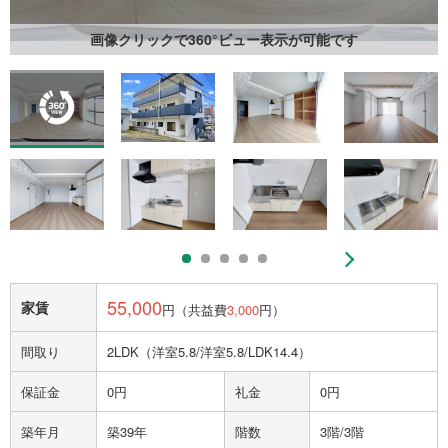
画像クリックで360°ビュー表示が可能です
55,000
家賃
円（共益費
3,000
円）
間取り
2LDK（洋室5.8/洋室5.8/LDK14.4）
保証金
0円
礼金
0円
築年月
築39年
階数
3階/3階