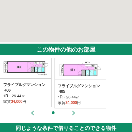
この物件の他のお部屋
フライブルグマンション
フライブル
フライブルグマンション
406
406
405
1R・26.44㎡
1R・26.44
1R・26.44㎡
家賃
34,000
円
家賃
34,000
家賃
34,000
円
同じような条件で借りることのできる物件