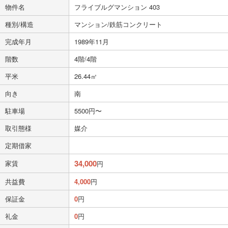
物件名
フライブルグマンション 403
種別/構造
マンション/鉄筋コンクリート
完成年月
1989年11月
階数
4階/4階
平米
26.44㎡
向き
南
駐車場
5500円〜
取引態様
媒介
定期借家
34,000
家賃
円
共益費
4,000
円
保証金
0
円
礼金
0
円