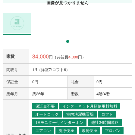
画像が見つかりません
34,000
家賃
円（共益費
4,000
円）
間取り
1R（洋室7/ロフト6）
保証金
0円
礼金
0円
築年月
築36年
階数
4階/4階
保証金不要
インターネット月額使用料無料
オートロック
室内洗濯機置場
ロフト
TVモニター付インターホン
他社24時間連絡
エアコン
洗浄便座
暖房便座
プロパン