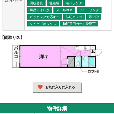
設備・条件
照明器具
駐輪場
南ベランダ
風呂トイレ別
メールBOX
フローリング
ピッキング対応キー
防犯カメラ
最上階
シューズボックス
初期費用カード決済可
【間取り図】
お気に入りに入れる
物件詳細