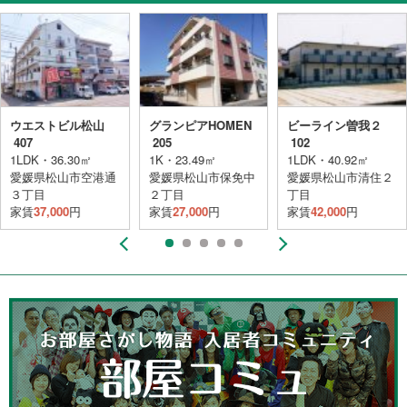
ウエストビル松山
グランピアHOMEN
ビーライン曽我２
407
205
102
1LDK・36.30㎡
1K・23.49㎡
1LDK・40.92㎡
愛媛県松山市空港通
愛媛県松山市保免中
愛媛県松山市清住２
３丁目
２丁目
丁目
家賃
37,000
円
家賃
27,000
円
家賃
42,000
円