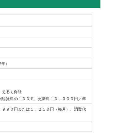
（2年）
：えるく保証
回総賃料の１００％、更新料１０，０００円／年
：９９０円または１，２１０円（毎月）、消毒代