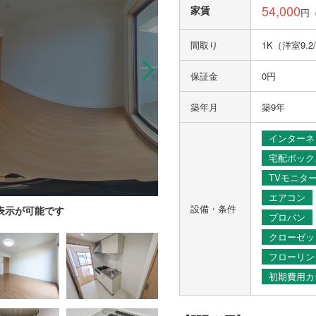
54,000
家賃
円
間取り
1K（洋室9.2
保証金
0円
築年月
築9年
インターネ
宅配ボック
TVモニタ
エアコン
設備・条件
ー表示が可能です
プロパン
クローゼッ
フローリン
初期費用カ