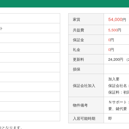
54,000
家賃
円
ト
共益費
5,500
円
保証金
0
円
礼金
0
円
更新料
24,200円 
損保
加入要
保証会社加入
保証会社名
保証料：初
Ｎサポート
物件備考
要、鍵代要
入居可能時期
即
先となります。