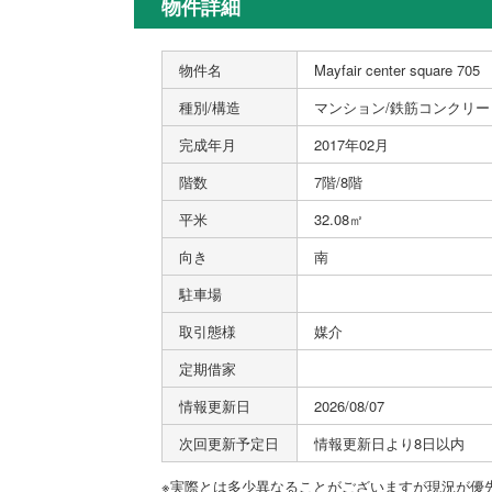
物件詳細
物件名
Mayfair center square 705
種別/構造
マンション/鉄筋コンクリー
完成年月
2017年02月
階数
7階/8階
平米
32.08㎡
向き
南
駐車場
取引態様
媒介
定期借家
情報更新日
2026/08/07
次回更新予定日
情報更新日より8日以内
※実際とは多少異なることがございますが現況が優