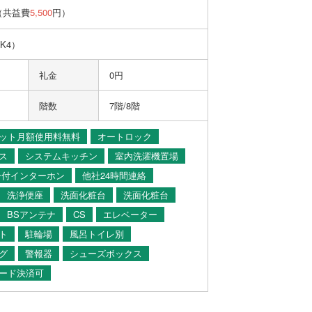
（共益費
5,500
円）
/K4）
礼金
0円
階数
7階/8階
ット月額使用料無料
オートロック
ス
システムキッチン
室内洗濯機置場
ー付インターホン
他社24時間連絡
洗浄便座
洗面化粧台
洗面化粧台
BSアンテナ
CS
エレベーター
ト
駐輪場
風呂トイレ別
グ
警報器
シューズボックス
ード決済可