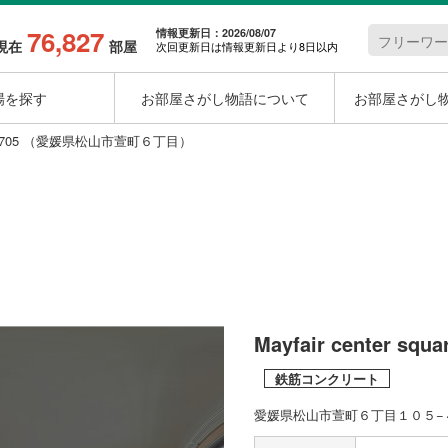
76,827
情報更新日：2026/08/07
現在
部屋
次回更新日は情報更新日より8日以内
場を探す
お部屋さがし物語について
お部屋さがし
square 705 （愛媛県松山市萱町６丁目）
Mayfair center squa
鉄筋コンクリート
愛媛県松山市萱町６丁目１０５−