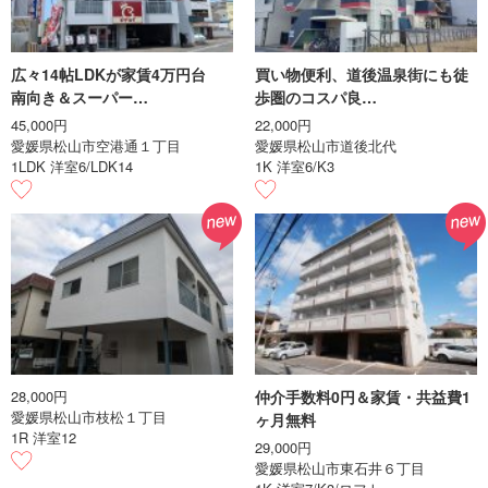
広々14帖LDKが家賃4万円台
買い物便利、道後温泉街にも徒
南向き＆スーパー…
歩圏のコスパ良…
45,000円
22,000円
愛媛県松山市空港通１丁目
愛媛県松山市道後北代
1LDK 洋室6/LDK14
1K 洋室6/K3
28,000円
仲介手数料0円＆家賃・共益費1
愛媛県松山市枝松１丁目
ヶ月無料
1R 洋室12
29,000円
愛媛県松山市東石井６丁目