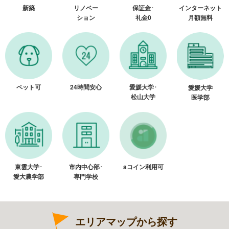
新築
リノベー
保証金･
インターネット
ション
礼金0
月額無料
ペット可
24時間安心
愛媛大学･
愛媛大学
松山大学
医学部
東雲大学･
市内中心部･
aコイン利用可
愛大農学部
専門学校
エリアマップから探す