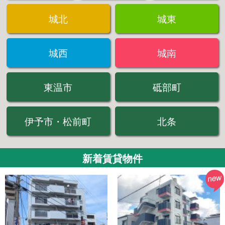
城北
城東
城西
城南
東温市
砥部町
伊予市・松前町
北条
新着賃貸物件