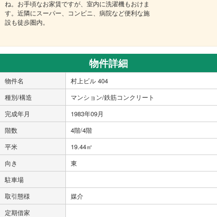
ね。お手頃なお家賃ですが、室内に洗濯機もおけま
す。近隣にスーパー、コンビニ、病院など便利な施
設も徒歩圏内。
物件詳細
物件名
村上ビル 404
種別/構造
マンション/鉄筋コンクリート
完成年月
1983年09月
階数
4階/4階
平米
19.44㎡
向き
東
駐車場
取引態様
媒介
定期借家