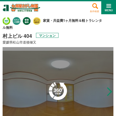
条件検索
家賃・共益費1ヶ月無料＆軽トラレンタ
ル無料
村上ビル 404
マンション
愛媛県松山市道後樋又