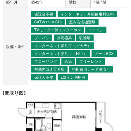
築年月
築42年
階数
4階/4階
保証金不要
インターネット月額使用料無料
CATV(1〜10CH)
室内洗濯機置場
TVモニター付インターホン
エアコン
プロパン
照明器具
駐輪場
インターネット契約可（ピカラ）
設備・条件
インターネット契約可（NTT）
メールBOX
フローリング
給湯
フリーレント
敷地内ゴミ置き場
初期費用カード決済可
保証人不要
aコイン利用可
【間取り図】