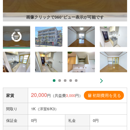
画像クリックで360°ビュー表示が可能です
20,000
家賃
初期費用を見る
円（共益費
3,000
円）
間取り
1K（洋室6/K3）
保証金
0円
礼金
0円