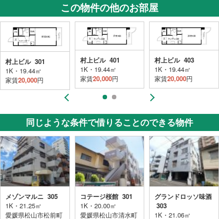
この物件の他のお部屋
村上ビル 401
村上ビル 403
村上ビル 301
1K・19.44㎡
1K・19.44㎡
1K・19.44㎡
家賃
20,000
円
家賃
20,000
円
家賃
20,000
円
同じような条件で借りることのできる物件
メゾンマルニ 305
コテージ桜館 301
グランドロッソ味酒
1K・21.25㎡
1K・20.00㎡
303
愛媛県松山市松前町
愛媛県松山市清水町
1K・21.06㎡