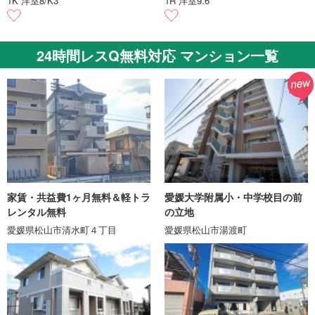
1K 洋室8/K3
1R 洋室9.6
24時間レスQ無料対応 マンション一覧
家賃・共益費1ヶ月無料＆軽トラ
愛媛大学附属小・中学校目の前
レンタル無料
の立地
愛媛県松山市清水町４丁目
愛媛県松山市湯渡町