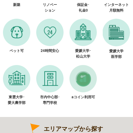
新築
リノベー
保証金･
インターネット
ション
礼金0
月額無料
ペット可
24時間安心
愛媛大学･
愛媛大学
松山大学
医学部
東雲大学･
市内中心部･
aコイン利用可
愛大農学部
専門学校
エリアマップから探す