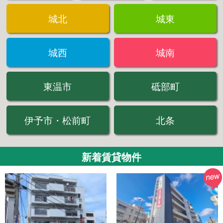
城北
城東
城西
城南
東温市
砥部町
伊予市・松前町
北条
新着賃貸物件