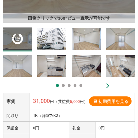
画像クリックで360°ビュー表示が可能です
31,000
家賃
初期費用を見る
円（共益費
5,000
円）
間取り
1K（洋室7/K3）
保証金
0円
礼金
0円