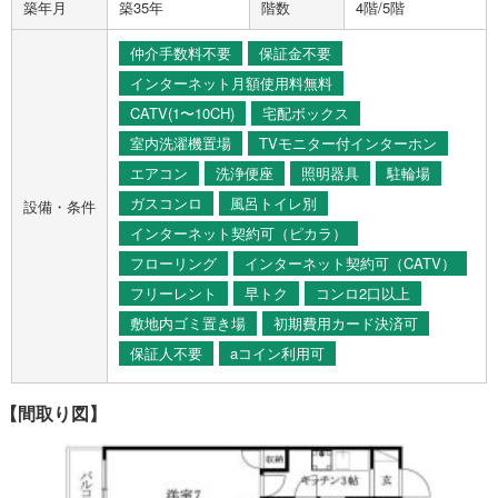
築年月
築35年
階数
4階/5階
仲介手数料不要
保証金不要
インターネット月額使用料無料
CATV(1〜10CH)
宅配ボックス
室内洗濯機置場
TVモニター付インターホン
エアコン
洗浄便座
照明器具
駐輪場
ガスコンロ
風呂トイレ別
設備・条件
インターネット契約可（ピカラ）
フローリング
インターネット契約可（CATV）
フリーレント
早トク
コンロ2口以上
敷地内ゴミ置き場
初期費用カード決済可
保証人不要
aコイン利用可
【間取り図】