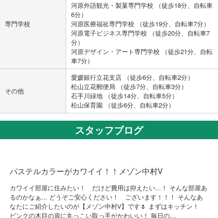
河原外語観光・製菓専門学校 （徒歩18分、自転車
6分）
専門学校
河原医療福祉専門学校 （徒歩19分、自転車7分）
河原電子ビジネス専門学校 （徒歩20分、自転車7
分）
河原デザイン・アート専門学校 （徒歩21分、自転
車7分）
愛媛銀行立花支店 （徒歩6分、自転車2分）
松山立花郵便局 （徒歩7分、自転車3分）
その他
石手川緑地 （徒歩14分、自転車5分）
松山保育園 （徒歩6分、自転車2分）
スタッフブログ
パステルカラーがカワイイ！！メゾン中村Ⅴ
カワイイ部屋に住みたい！ だけど費用は抑えたい...！ そんな部屋あ
るのかなぁ... どうぞご安心ください！ ございます！！！ そんなあ
なたにご紹介したいのが【メゾン中村Ⅴ】です🌷 まずはキッチン！
ピンクの木目の扉に丸っこい取っ手がかわいい！ 毎日の…