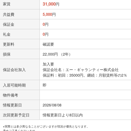
31,000
家賃
円
共益費
5,000
円
保証金
0
円
礼金
0
円
更新料
確認要
損保
22,000円 （2年）
加入要
保証会社加入
保証会社名：エー・ギャランティー株式会社
保証料：初回：35000円。継続：月額賃料等の2％
入居可能時期
即
物件備考
情報更新日
2026/08/08
次回更新予定日
情報更新日より8日以内
※実際とは多少異なることがございますが現況が優先となります。
予めご了承くださいませ。