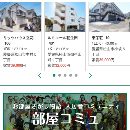
リッツハウス立花
ルミエール朝生田
東栄荘 10
106
401
1LDK・40.00㎡
1DK・37.01㎡
1K・21.06㎡
愛媛県松山市小坂５
愛媛県松山市中村５
愛媛県松山市朝生田
丁目
丁目
町２丁目
家賃
39,000
円
家賃
39,000
円
家賃
32,000
円