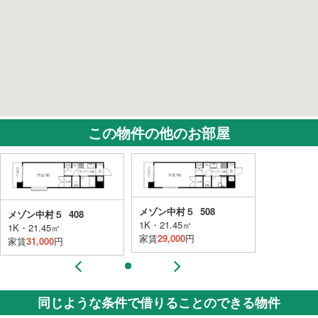
この物件の他のお部屋
メゾン中村５ 508
メゾン中村５ 408
メゾン中村５
1K・21.45㎡
1K・21.45㎡
1K・21.45
家賃
29,000
円
家賃
31,000
円
家賃
31,000
同じような条件で借りることのできる物件