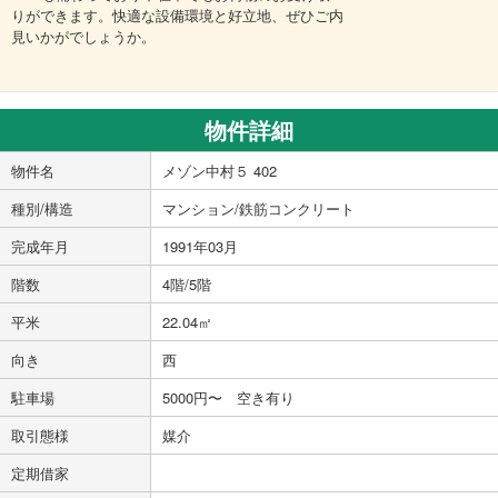
りができます。快適な設備環境と好立地、ぜひご内
見いかがでしょうか。
物件詳細
物件名
メゾン中村５ 402
種別/構造
マンション/鉄筋コンクリート
完成年月
1991年03月
階数
4階/5階
平米
22.04㎡
向き
西
駐車場
5000円〜 空き有り
取引態様
媒介
定期借家