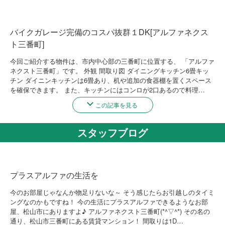
バイクガレージ完備のコスパ抜群１DK[アルファネクス
ト三番町]
今回ご紹介する物件は、市内中心部の三番町に位置する、 「アルファ
ネクスト三番町」です。 外観 間取り図 ダイニングキッチン6畳キッ
チン ダイニンキッチンは6畳あり、机や追加の食器棚を置くスペース
を確保できます。 また、キッチンにはコンロが2口あるので料理…
この記事を見る
スタッフブログ
プラスアルファの生活を
今のお部屋じゃなんか物足りないな～ そう感じたらお引越しのタイミ
ングなのかもですね！ 今の生活にプラスアルファできるようなお部
屋、松山市にありますよ♪ アルファネクスト三番町(*^▽^*) その名の
通り、松山市三番町にある賃貸マンション！ 間取りは1D…