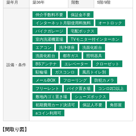
築年月
築36年
階数
5階/9階
仲介手数料不要
保証金不要
インターネット月額使用料無料
オートロック
バイクガレージ
宅配ボックス
室内洗濯機置場
TVモニター付インターホン
エアコン
洗浄便座
洗面化粧台
洗面化粧台
都市ガス
照明器具
BSアンテナ
エレベーター
クローゼット
設備・条件
駐輪場
ガスコンロ
風呂トイレ別
メールBOX
フローリング
防犯カメラ
フリーレント
バイク置き場
コンロ2口以上
敷地内ゴミ置き場
シューズボックス
初期費用カード決済可
保証人不要
角部屋
aコイン利用可
【間取り図】