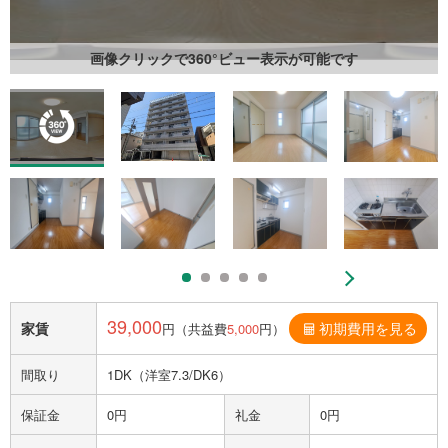
画像クリックで360°ビュー表示が可能です
39,000
家賃
初期費用を見る
円（共益費
5,000
円）
間取り
1DK（洋室7.3/DK6）
保証金
0円
礼金
0円