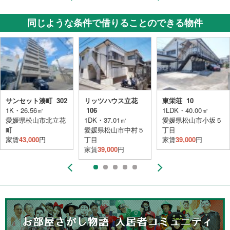
同じような条件で借りることのできる物件
サンセット湊町 302
リッツハウス立花
東栄荘 10
1K・26.56㎡
106
1LDK・40.00㎡
愛媛県松山市北立花
1DK・37.01㎡
愛媛県松山市小坂５
町
愛媛県松山市中村５
丁目
家賃
43,000
円
丁目
家賃
39,000
円
家賃
39,000
円