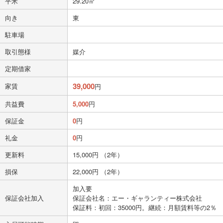
平米
29.20㎡
向き
東
駐車場
取引態様
媒介
定期借家
39,000
家賃
円
共益費
5,000
円
保証金
0
円
礼金
0
円
更新料
15,000円 （2年）
損保
22,000円 （2年）
加入要
保証会社加入
保証会社名：エー・ギャランティー株式会社
保証料：初回：35000円。継続：月額賃料等の2％