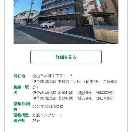
詳細を見る
所在地
松山市本町７丁目１−７
伊予鉄 城北線 本町六丁目駅 （徒歩4分、自転車2
路線・駅
分）
名
伊予鉄 城北線 木屋町駅 （徒歩5分、自転車2分）
伊予鉄 城北線 高砂町駅 （徒歩9分、自転車3分）
築年月/階
2024年02月/6階建
数
建物構造
鉄筋コンクリート
総戸数
36戸