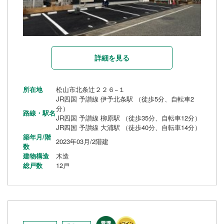
詳細を見る
所在地
松山市北条辻２２６−１
JR四国 予讃線 伊予北条駅 （徒歩5分、自転車2
分）
路線・駅名
JR四国 予讃線 柳原駅 （徒歩35分、自転車12分）
JR四国 予讃線 大浦駅 （徒歩40分、自転車14分）
築年月/階
2023年03月/2階建
数
建物構造
木造
総戸数
12戸