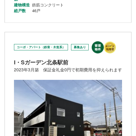
建物構造
鉄筋コンクリート
総戸数
46戸
コーポ・アパート（鉄骨・木造系）
募集あり
I・Sガーデン北条駅前
2023年3月築 保証金礼金0円で初期費用を抑えられます