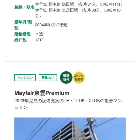
伊予鉄 郡中線 鎌田駅 （徒歩31分、自転車11分）
路線・駅名
伊予鉄 郡中線 土居田駅 （徒歩38分、自転車13
分）
築年月/階
2024年01月/2階建
数
建物構造
木造
総戸数
12戸
マンション
募集あり
Mayfair東雲Premium
2023年完成の設備充実の1R・1LDK・2LDKの複合マン
ション