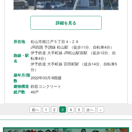
詳細を見る
所在地
松山市南江戸５丁目４−２９
JR四国 予讃線 松山駅 （徒歩11分、自転車4分）
伊予鉄道 大手町線 JR松山駅前駅 （徒歩12分、自
路線・駅
転車4分）
名
伊予鉄道 大手町線 宮田町駅 （徒歩14分、自転車5
分）
築年月/階
2022年03月/8階建
数
建物構造
鉄筋コンクリート
総戸数
49戸
前へ
1
2
3
4
5
次へ
»