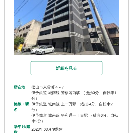
詳細を見る
所在地
松山市東雲町４−７
伊予鉄道 城南線 警察署前駅 （徒歩3分、自転車1
分）
路線・駅
伊予鉄道 城南線 上一万駅 （徒歩4分、自転車2
名
分）
伊予鉄道 城南線 平和通一丁目駅 （徒歩6分、自転
車2分）
築年月/階
2023年03月/9階建
数