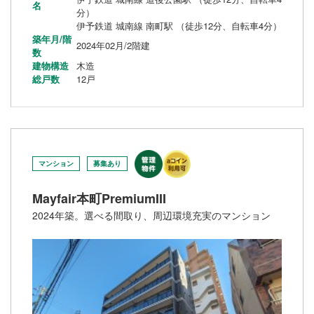
名
分）
伊予鉄道 城南線 南町駅 （徒歩12分、自転車4分）
築年月/階
2024年02月/2階建
数
建物構造
木造
総戸数
12戸
マンション
募集あり
Mayfair本町PremiumIII
2024年築。選べる間取り、周辺環境充実のマンション