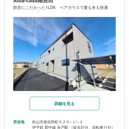
Alba-casa南吉田
防音にこだわった1LDK ペアガラスで夏も冬も快適
詳細を見る
所在地
松山市南吉田町６２０−１/−３
伊予鉄 郡中線 余戸駅 （徒歩31分、自転車11分）