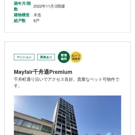
築年月/階
2022年11月/2階建
数
建物構造
木造
総戸数
8戸
マンション
募集あり
Mayfair千舟通Premium
千舟町通り沿いでアクセス良好。貴重なペット可物件で
す。