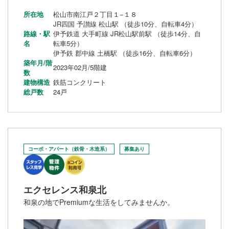
所在地
松山市南江戸２丁目１−１８
JR四国 予讃線 松山駅 （徒歩10分、自転車4分）
路線・駅
伊予鉄道 大手町線 JR松山駅前駅 （徒歩14分、自
名
転車5分）
伊予鉄 郡中線 土橋駅 （徒歩16分、自転車6分）
築年月/階
2023年02月/5階建
数
建物構造
鉄筋コンクリート
総戸数
24戸
コーポ・アパート（鉄骨・木造系）
募集あり
エクセレンス和泉北
和泉の地でPremiumな生活をしてみませんか。