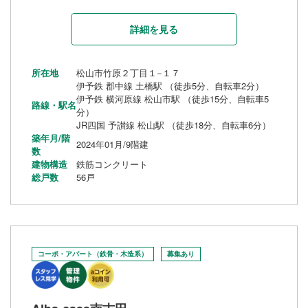
詳細を見る
所在地
松山市竹原２丁目１−１７
伊予鉄 郡中線 土橋駅 （徒歩5分、自転車2分）
伊予鉄 横河原線 松山市駅 （徒歩15分、自転車5
路線・駅名
分）
JR四国 予讃線 松山駅 （徒歩18分、自転車6分）
築年月/階
2024年01月/9階建
数
建物構造
鉄筋コンクリート
総戸数
56戸
コーポ・アパート（鉄骨・木造系）
募集あり