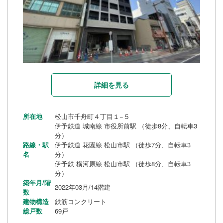
詳細を見る
所在地
松山市千舟町４丁目１−５
伊予鉄道 城南線 市役所前駅 （徒歩8分、自転車3
分）
路線・駅
伊予鉄道 花園線 松山市駅 （徒歩7分、自転車3
名
分）
伊予鉄 横河原線 松山市駅 （徒歩8分、自転車3
分）
築年月/階
2022年03月/14階建
数
建物構造
鉄筋コンクリート
総戸数
69戸