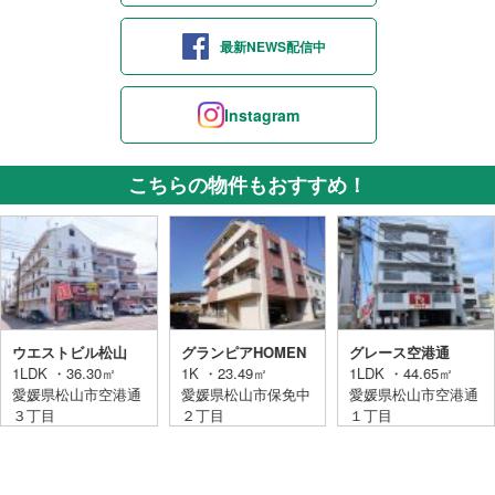
最新NEWS配信中
Instagram
こちらの物件もおすすめ！
ウエストビル松山
グランピアHOMEN
グレース空港通
1LDK ・36.30㎡
1K ・23.49㎡
1LDK ・44.65㎡
愛媛県松山市空港通
愛媛県松山市保免中
愛媛県松山市空港通
３丁目
２丁目
１丁目