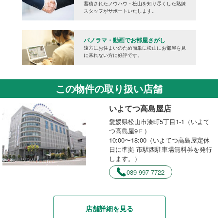
蓄積されたノウハウ・松山を知り尽くした熟練
スタッフがサポートいたします。
パノラマ・動画でお部屋さがし
遠方にお住まいのため簡単に松山にお部屋を見
に来れない方に好評です。
この物件の取り扱い店舗
いよてつ高島屋店
愛媛県松山市湊町5丁目1-1（いよて
つ高島屋9Ｆ）
10:00〜18:00（いよてつ高島屋定休
日に準拠 市駅西駐車場無料券を発行
します。）
089-997-7722
店舗詳細を見る