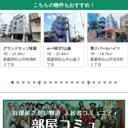
こちらの物件もおすすめ！
グランドロッソ味酒
αーNEXT山越
第２パールハイツ
1K ・21.06㎡
1K ・21.84㎡
1K ・18.70㎡
愛媛県松山市味酒町
愛媛県松山市山越３
愛媛県松山市清水町
２丁目
丁目
１丁目