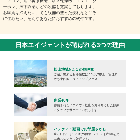
エアコン、追い焚き機能、浴室乾燥機、ＴＶモニタ
ーホン、床下収納などの設備も充実しております。
お家賃は抑えたい、でも設備の整った便利なところ
に住みたい、そんなあなたにおすすめの物件です。
日本エイジェントが選ばれる3つの理由
松山地域NO.１の物件量
ご紹介出来るお部屋数は7.5万戸以上！管理戸
数も中四国エリアトップクラス！
創業40年
蓄積されたノウハウ・松山を知り尽くした熟練
スタッフがサポートいたします。
パノラマ・動画でお部屋さがし
遠方にお住まいのため簡単に松山にお部屋を見
に来れない方に好評です。