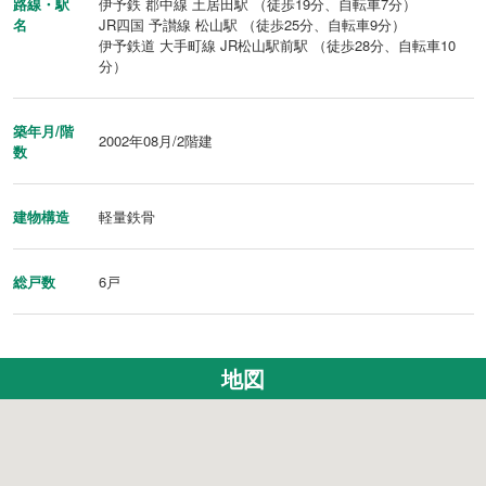
路線・駅
伊予鉄 郡中線 土居田駅 （徒歩19分、自転車7分）
名
JR四国 予讃線 松山駅 （徒歩25分、自転車9分）
伊予鉄道 大手町線 JR松山駅前駅 （徒歩28分、自転車10
分）
築年月/階
2002年08月/2階建
数
建物構造
軽量鉄骨
総戸数
6戸
地図