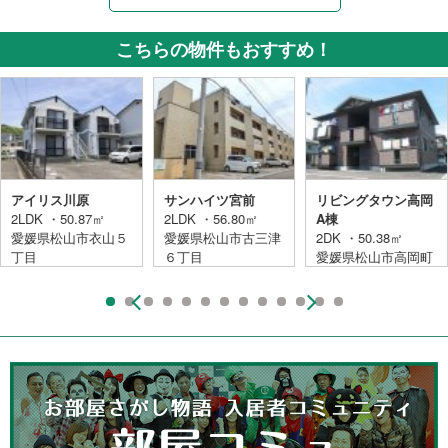
こちらの物件もおすすめ！
アイリス川原
サンハイツ宮前
リビングタウン高岡
2LDK ・50.87㎡
2LDK ・56.80㎡
A棟
愛媛県松山市衣山５
愛媛県松山市古三津
2DK ・50.38㎡
丁目
６丁目
愛媛県松山市高岡町