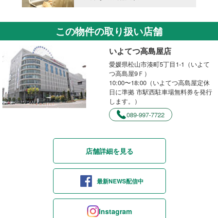
この物件の取り扱い店舗
いよてつ高島屋店
愛媛県松山市湊町5丁目1-1（いよて
つ高島屋9Ｆ）
10:00〜18:00（いよてつ高島屋定休
日に準拠 市駅西駐車場無料券を発行
します。）
089-997-7722
店舗詳細を見る
最新NEWS配信中
Instagram