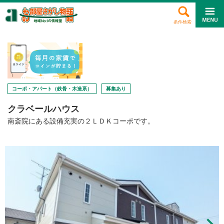
条件検索
コーポ・アパート（鉄骨・木造系）
募集あり
クラベールハウス
南斎院にある設備充実の２ＬＤＫコーポです。