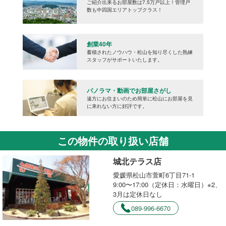
ご紹介出来るお部屋数は7.5万戸以上！管理戸
数も中四国エリアトップクラス！
創業40年
蓄積されたノウハウ・松山を知り尽くした熟練
スタッフがサポートいたします。
パノラマ・動画でお部屋さがし
遠方にお住まいのため簡単に松山にお部屋を見
に来れない方に好評です。
この物件の取り扱い店舗
城北テラス店
愛媛県松山市萱町6丁目71-1
9:00〜17:00（定休日：水曜日）※2、
3月は定休日なし
089-996-6670