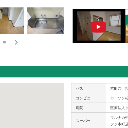
バス
本町六 （
コンビニ
ローソン松
病院
医療法人グ
マルナカ中
スーパー
フジ本町店