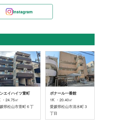
Instagram
ンエイハイツ萱町
ボナール一番館
ブランドール松前
K ・24.75㎡
1K ・20.40㎡
1R ・32.17㎡
媛県松山市萱町６丁
愛媛県松山市清水町３
愛媛県松山市松前
丁目
丁目