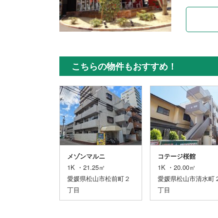
こちらの物件もおすすめ！
セル緑町
メゾンマルニ
コテージ桜館
21.81㎡
1K ・21.25㎡
1K ・20.00㎡
県松山市緑町２丁
愛媛県松山市松前町２
愛媛県松山市清水町
丁目
丁目