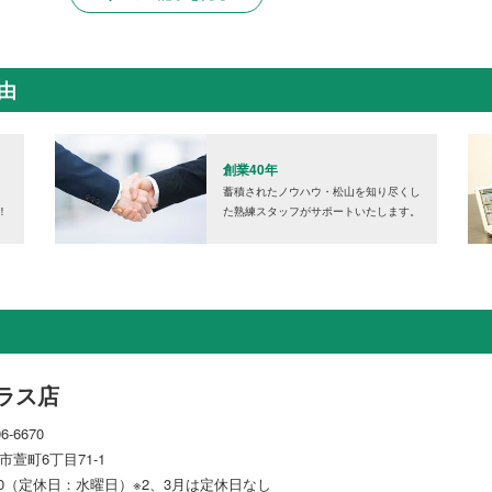
由
創業40年
！
蓄積されたノウハウ・松山を知り尽くし
！
た熟練スタッフがサポートいたします。
ラス店
96-6670
萱町6丁目71-1
7:00（定休日：水曜日）※2、3月は定休日なし