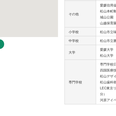
愛媛信用金
松山本町郵
その他
城山公園 
山越保育園
小学校
松山市立味
中学校
松山市立勝
愛媛大学 
大学
松山大学 
専門学校日
四国医療技
松山デザイ
専門学校
松山歯科衛
LEC東京
分）
河原アイペ