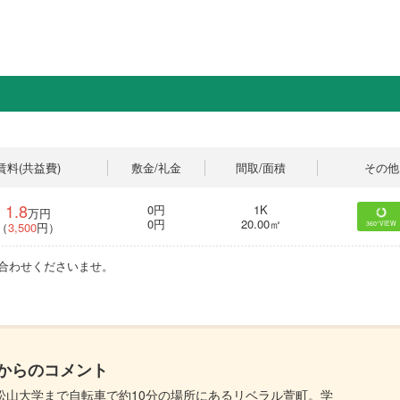
賃料(共益費)
敷金/礼金
間取/面積
その他
1.8
0円
1K
万円
0円
20.00㎡
（
3,500
円）
360°VIEW
問い合わせくださいませ。
からのコメント
松山大学まで自転車で約10分の場所にあるリベラル萱町。学