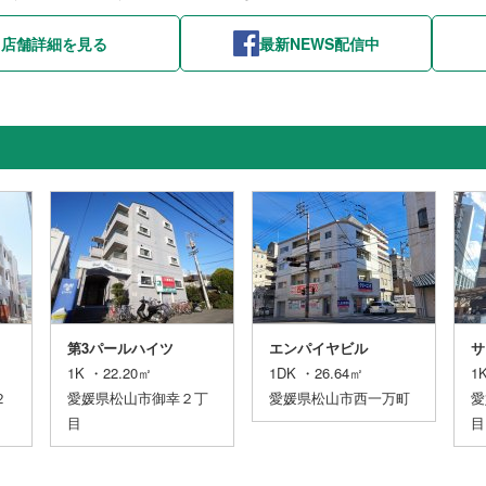
店舗詳細を見る
最新NEWS配信中
第3パールハイツ
エンパイヤビル
サ
1K ・22.20㎡
1DK ・26.64㎡
1
２
愛媛県松山市御幸２丁
愛媛県松山市西一万町
愛
目
目