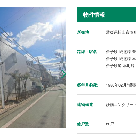
物件情報
所在地
愛媛県松山市萱
路線・駅名
伊予鉄 城北線 
伊予鉄 城北線 
伊予鉄道 本町線
築年月/階数
1986年02月/4階
建物構造
鉄筋コンクリー
総戸数
22戸