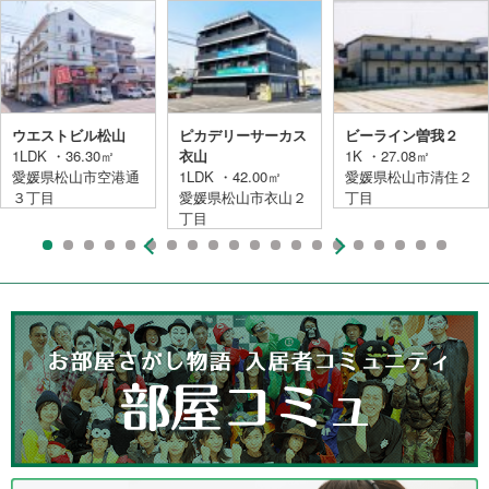
ウエストビル松山
ピカデリーサーカス
ビーライン曽我２
1LDK ・36.30㎡
衣山
1K ・27.08㎡
愛媛県松山市空港通
1LDK ・42.00㎡
愛媛県松山市清住２
３丁目
愛媛県松山市衣山２
丁目
丁目