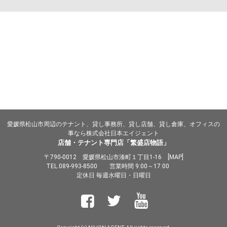
愛媛県松山市周辺のテナント、貸し事務所、貸し店舗、貸し倉庫、オフィスの
事なら株式会社日本エイジェント
店舗・テナント専門店「繁盛店物語」
〒790-0012 愛媛県松山市湊町１丁目1-16 [
MAP
]
TEL.
089-993-8500
営業時間 9:00～17:00
定休日 毎週水曜日・日曜日